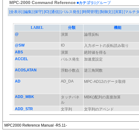
MPC-2000 Command Reference
■カテゴリ
□グループ
[全表示]
[編集]
[保守]
[IO]
[通信]
[パルス発生]
[時間管理]
[制御文]
[演算]
[マルチ
MPC2000 Reference Manual -R5.11-