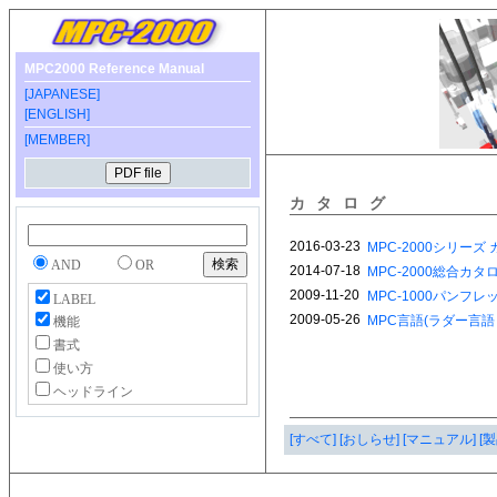
MPC2000 Reference Manual
[JAPANESE]
[ENGLISH]
[MEMBER]
カタログ
AND
OR
LABEL
機能
書式
使い方
ヘッドライン
[すべて]
[おしらせ]
[マニュアル]
[