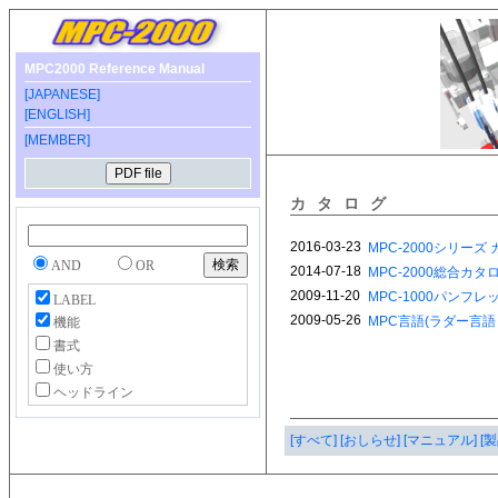
MPC2000 Reference Manual
[JAPANESE]
[ENGLISH]
[MEMBER]
カタログ
AND
OR
LABEL
機能
書式
使い方
ヘッドライン
[すべて]
[おしらせ]
[マニュアル]
[