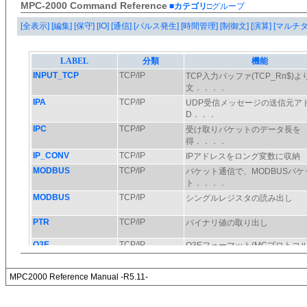
MPC-2000 Command Reference
■カテゴリ
□グループ
[全表示]
[編集]
[保守]
[IO]
[通信]
[パルス発生]
[時間管理]
[制御文]
[演算]
[マルチ
MPC2000 Reference Manual -R5.11-