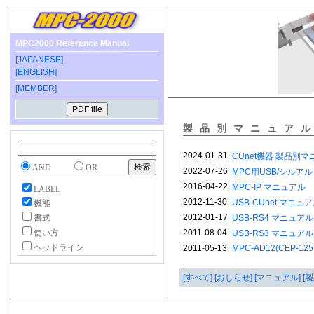
MPC2000 Reference Manual
[JAPANESE]
[ENGLISH]
[MEMBER]
製品別マニュア
AND
OR
LABEL
機能
書式
使い方
ヘッドライン
[すべて]
[おしらせ]
[マニュアル]
[