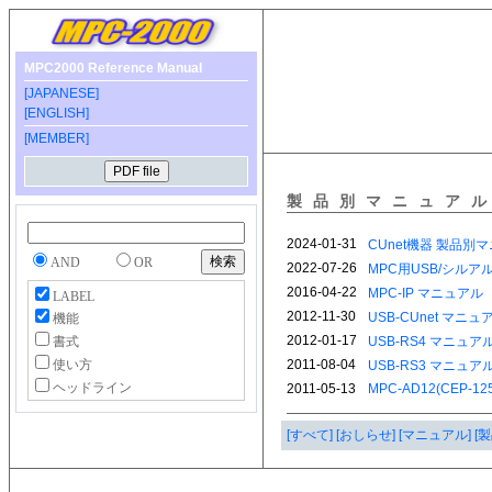
MPC2000 Reference Manual
[JAPANESE]
[ENGLISH]
[MEMBER]
製品別マニュア
AND
OR
LABEL
機能
書式
使い方
ヘッドライン
[すべて]
[おしらせ]
[マニュアル]
[