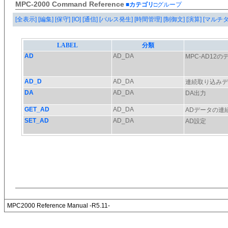
MPC-2000 Command Reference
■カテゴリ
□グループ
[全表示]
[編集]
[保守]
[IO]
[通信]
[パルス発生]
[時間管理]
[制御文]
[演算]
[マルチ
MPC2000 Reference Manual -R5.11-