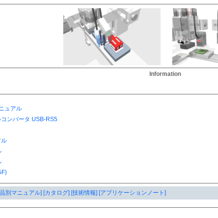
Information
ル
製品別マニュアル]
[カタログ]
[技術情報]
[アプリケーションノート]