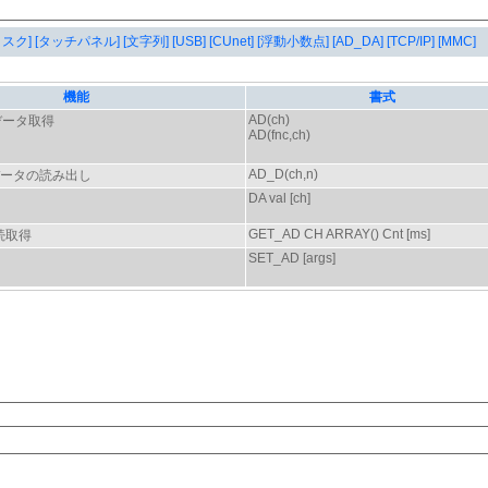
タスク]
[タッチパネル]
[文字列]
[USB]
[CUnet]
[浮動小数点]
[AD_DA]
[TCP/IP]
[MMC]