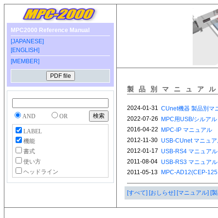
MPC2000 Reference Manual
[JAPANESE]
[ENGLISH]
[MEMBER]
製品別マニュア
AND
OR
LABEL
機能
書式
使い方
ヘッドライン
[すべて]
[おしらせ]
[マニュアル]
[