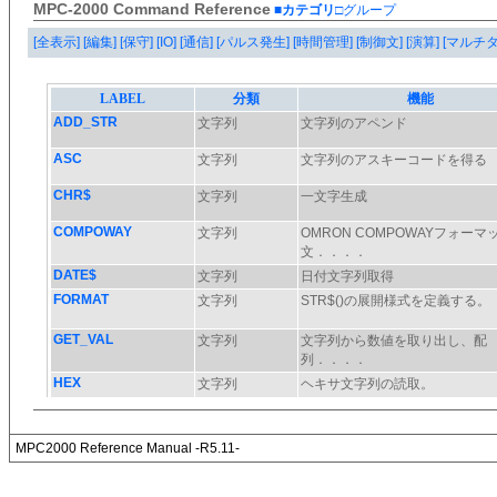
MPC-2000 Command Reference
■カテゴリ
□グループ
[全表示]
[編集]
[保守]
[IO]
[通信]
[パルス発生]
[時間管理]
[制御文]
[演算]
[マルチ
MPC2000 Reference Manual -R5.11-