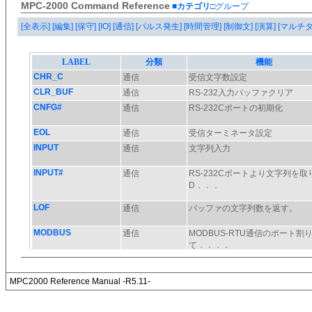
MPC-2000 Command Reference
■カテゴリ
□グループ
[全表示]
[編集]
[保守]
[IO]
[通信]
[パルス発生]
[時間管理]
[制御文]
[演算]
[マルチ
MPC2000 Reference Manual -R5.11-