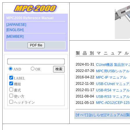
MPC2000 Reference Manual
[JAPANESE]
[ENGLISH]
[MEMBER]
製品別マニュア
AND
OR
LABEL
機能
書式
使い方
ヘッドライン
[すべて]
[おしらせ]
[マニュアル]
[