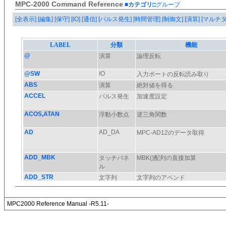
MPC-2000 Command Reference
■カテゴリ
□グループ
[全表示]
[編集]
[保守]
[IO]
[通信]
[パルス発生]
[時間管理]
[制御文]
[演算]
[マルチ
MPC2000 Reference Manual -R5.11-