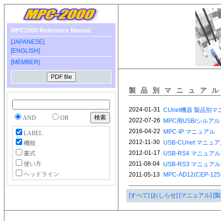
MPC2000 Reference Manual
[JAPANESE]
[ENGLISH]
[MEMBER]
製品別マニュア
AND
OR
LABEL
機能
書式
使い方
ヘッドライン
[すべて]
[おしらせ]
[マニュアル]
[