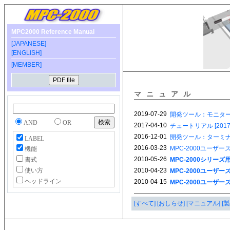
MPC2000 Reference Manual
[JAPANESE]
[ENGLISH]
[MEMBER]
マニュアル
AND
OR
LABEL
機能
書式
使い方
ヘッドライン
[すべて]
[おしらせ]
[マニュアル]
[