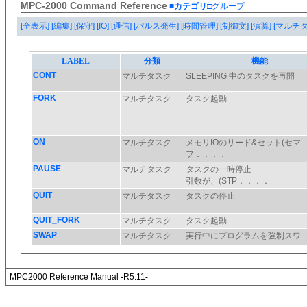
MPC-2000 Command Reference
■カテゴリ
□グループ
[全表示]
[編集]
[保守]
[IO]
[通信]
[パルス発生]
[時間管理]
[制御文]
[演算]
[マルチ
MPC2000 Reference Manual -R5.11-