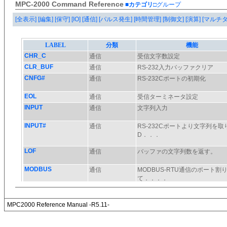
MPC-2000 Command Reference
■カテゴリ
□グループ
[全表示]
[編集]
[保守]
[IO]
[通信]
[パルス発生]
[時間管理]
[制御文]
[演算]
[マルチ
MPC2000 Reference Manual -R5.11-