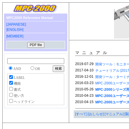
MPC2000 Reference Manual
[JAPANESE]
[ENGLISH]
[MEMBER]
マニュアル
AND
OR
LABEL
機能
書式
使い方
ヘッドライン
[すべて]
[おしらせ]
[マニュアル]
[