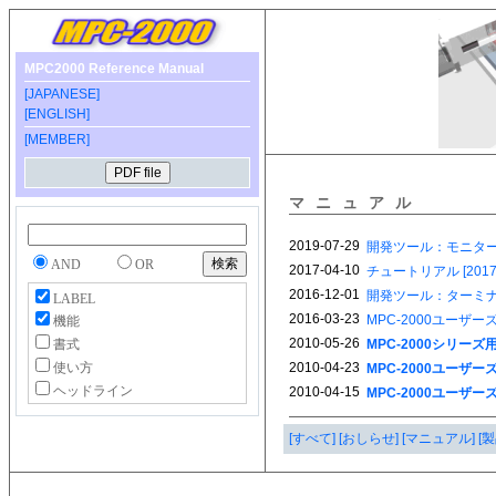
MPC2000 Reference Manual
[JAPANESE]
[ENGLISH]
[MEMBER]
マニュアル
AND
OR
LABEL
機能
書式
使い方
ヘッドライン
[すべて]
[おしらせ]
[マニュアル]
[