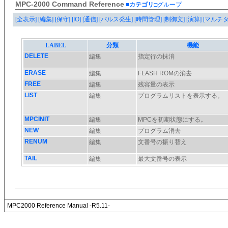
MPC-2000 Command Reference
■カテゴリ
□グループ
[全表示]
[編集]
[保守]
[IO]
[通信]
[パルス発生]
[時間管理]
[制御文]
[演算]
[マルチ
MPC2000 Reference Manual -R5.11-