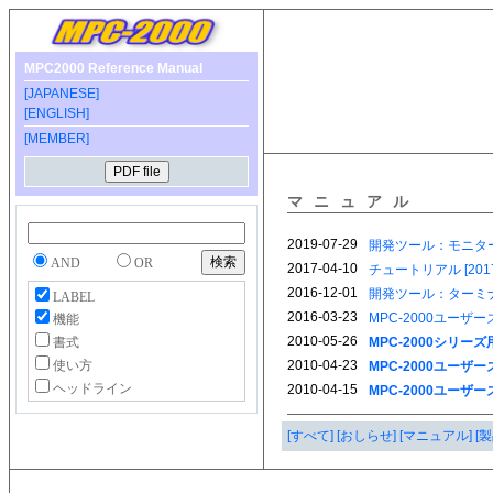
MPC2000 Reference Manual
[JAPANESE]
[ENGLISH]
[MEMBER]
マニュアル
AND
OR
LABEL
機能
書式
使い方
ヘッドライン
[すべて]
[おしらせ]
[マニュアル]
[