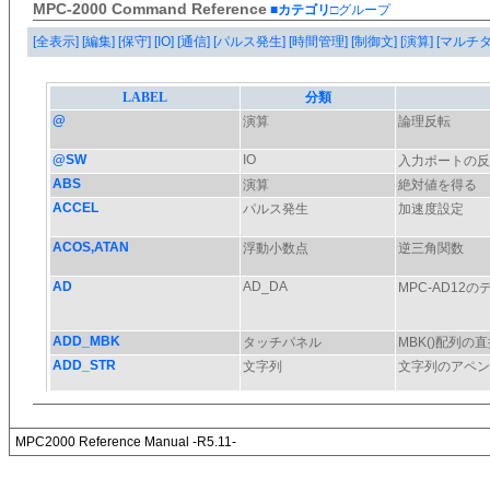
MPC-2000 Command Reference
■カテゴリ
□グループ
[全表示]
[編集]
[保守]
[IO]
[通信]
[パルス発生]
[時間管理]
[制御文]
[演算]
[マルチ
MPC2000 Reference Manual -R5.11-