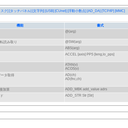
タスク]
[タッチパネル]
[文字列]
[USB]
[CUnet]
[浮動小数点]
[AD_DA]
[TCP/IP]
[MMC]