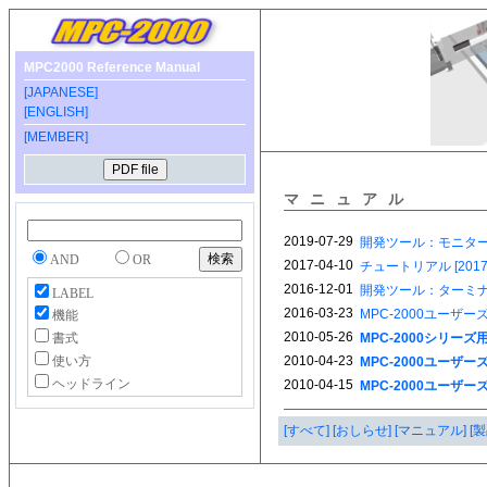
MPC2000 Reference Manual
[JAPANESE]
[ENGLISH]
[MEMBER]
マニュアル
AND
OR
LABEL
機能
書式
使い方
ヘッドライン
[すべて]
[おしらせ]
[マニュアル]
[