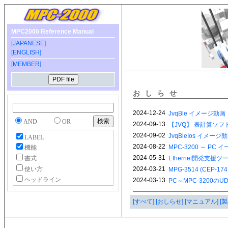
MPC2000 Reference Manual
[JAPANESE]
[ENGLISH]
[MEMBER]
おしらせ
AND
OR
LABEL
機能
書式
使い方
ヘッドライン
[すべて]
[おしらせ]
[マニュアル]
[