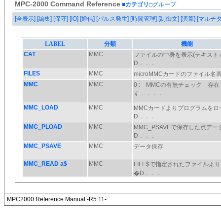
MPC-2000 Command Reference
■カテゴリ
□グループ
[全表示]
[編集]
[保守]
[IO]
[通信]
[パルス発生]
[時間管理]
[制御文]
[演算]
[マルチ
MPC2000 Reference Manual -R5.11-