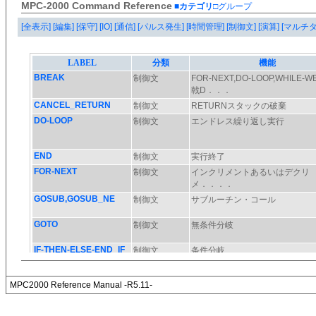
MPC-2000 Command Reference
■カテゴリ
□グループ
[全表示]
[編集]
[保守]
[IO]
[通信]
[パルス発生]
[時間管理]
[制御文]
[演算]
[マルチ
MPC2000 Reference Manual -R5.11-