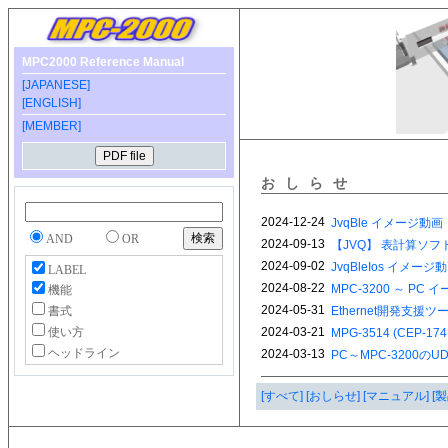
MPC2000 Reference Manual
[JAPANESE]
[ENGLISH]
[MEMBER]
おしらせ
AND
OR
LABEL
機能
書式
使い方
ヘッドライン
[すべて]
[おしらせ]
[マニュアル]
[