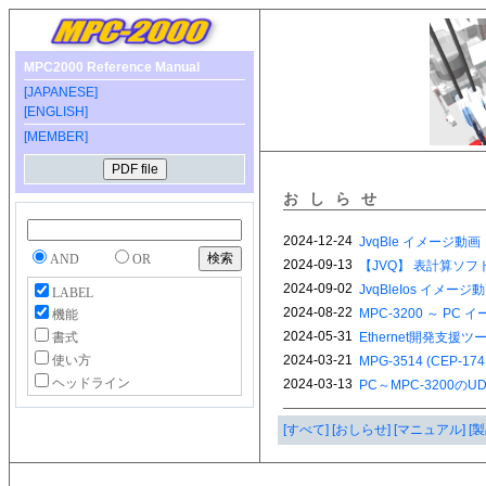
MPC2000 Reference Manual
[JAPANESE]
[ENGLISH]
[MEMBER]
おしらせ
AND
OR
LABEL
機能
書式
使い方
ヘッドライン
[すべて]
[おしらせ]
[マニュアル]
[