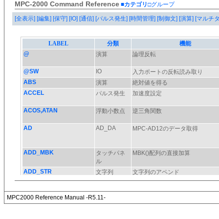
MPC-2000 Command Reference
■カテゴリ
□グループ
[全表示]
[編集]
[保守]
[IO]
[通信]
[パルス発生]
[時間管理]
[制御文]
[演算]
[マルチ
MPC2000 Reference Manual -R5.11-