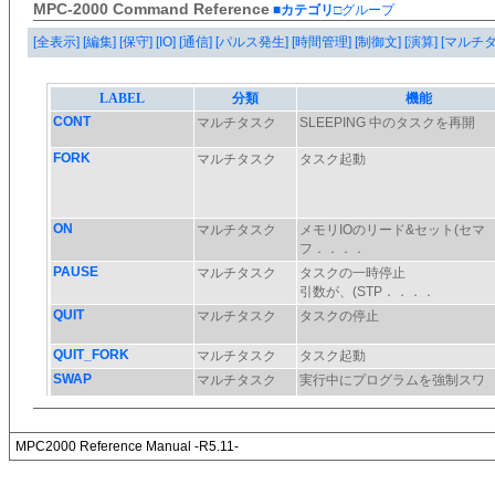
MPC-2000 Command Reference
■カテゴリ
□グループ
[全表示]
[編集]
[保守]
[IO]
[通信]
[パルス発生]
[時間管理]
[制御文]
[演算]
[マルチ
MPC2000 Reference Manual -R5.11-