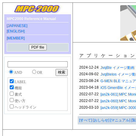
MPC2000 Reference Manual
[JAPANESE]
[ENGLISH]
[MEMBER]
アプリケーショ
AND
OR
LABEL
機能
書式
使い方
ヘッドライン
[すべて]
[おしらせ]
[マニュアル]
[