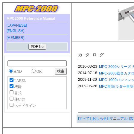
MPC2000 Reference Manual
[JAPANESE]
[ENGLISH]
[MEMBER]
カタログ
AND
OR
LABEL
機能
書式
使い方
ヘッドライン
[すべて]
[おしらせ]
[マニュアル]
[