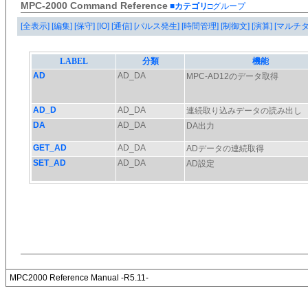
MPC-2000 Command Reference
■カテゴリ
□グループ
[全表示]
[編集]
[保守]
[IO]
[通信]
[パルス発生]
[時間管理]
[制御文]
[演算]
[マルチ
MPC2000 Reference Manual -R5.11-