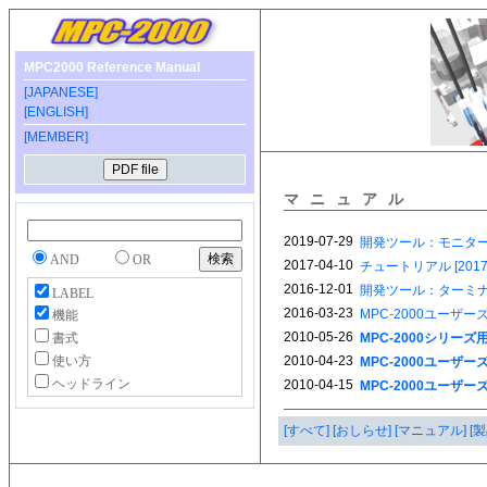
MPC2000 Reference Manual
[JAPANESE]
[ENGLISH]
[MEMBER]
マニュアル
AND
OR
LABEL
機能
書式
使い方
ヘッドライン
[すべて]
[おしらせ]
[マニュアル]
[