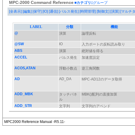
MPC-2000 Command Reference
■カテゴリ
□グループ
[全表示]
[編集]
[保守]
[IO]
[通信]
[パルス発生]
[時間管理]
[制御文]
[演算]
[マルチ
MPC2000 Reference Manual -R5.11-