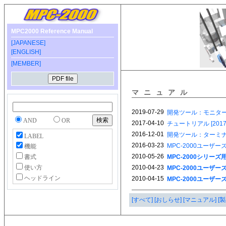
MPC2000 Reference Manual
[JAPANESE]
[ENGLISH]
[MEMBER]
マニュアル
AND
OR
LABEL
機能
書式
使い方
ヘッドライン
[すべて]
[おしらせ]
[マニュアル]
[