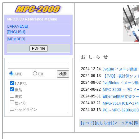
MPC2000 Reference Manual
[JAPANESE]
[ENGLISH]
[MEMBER]
おしらせ
AND
OR
LABEL
機能
書式
使い方
ヘッドライン
[すべて]
[おしらせ]
[マニュアル]
[