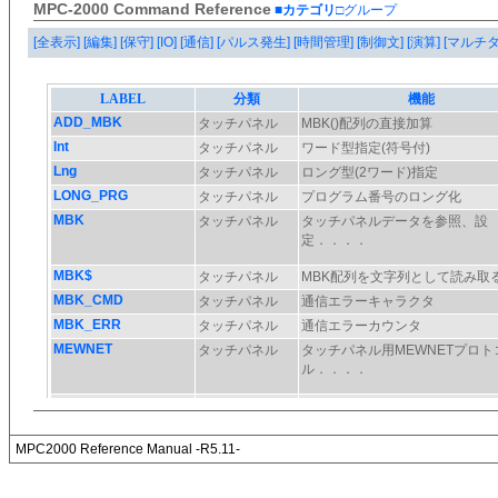
MPC-2000 Command Reference
■カテゴリ
□グループ
[全表示]
[編集]
[保守]
[IO]
[通信]
[パルス発生]
[時間管理]
[制御文]
[演算]
[マルチ
MPC2000 Reference Manual -R5.11-