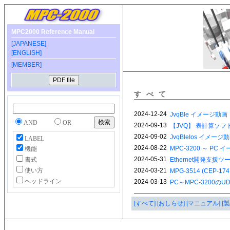
MPC2000 Reference Manual
[JAPANESE]
[ENGLISH]
[MEMBER]
すべて
AND
OR
LABEL
機能
書式
使い方
ヘッドライン
[すべて]
[おしらせ]
[マニュアル]
[