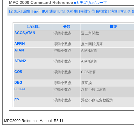
MPC-2000 Command Reference
■カテゴリ
□グループ
[全表示]
[編集]
[保守]
[IO]
[通信]
[パルス発生]
[時間管理]
[制御文]
[演算]
[マルチ
MPC2000 Reference Manual -R5.11-