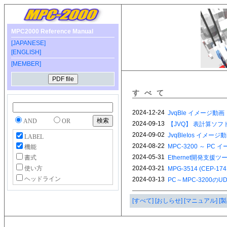
MPC2000 Reference Manual
[JAPANESE]
[ENGLISH]
[MEMBER]
すべて
AND
OR
LABEL
機能
書式
使い方
ヘッドライン
[すべて]
[おしらせ]
[マニュアル]
[