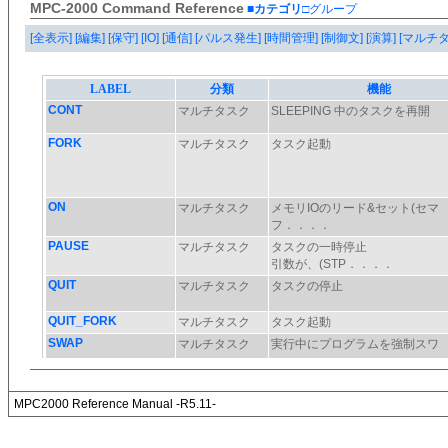
MPC-2000 Command Reference
■カテゴリ
□グループ
[全表示]
[編集]
[保守]
[IO]
[通信]
[パルス発生]
[時間管理]
[制御文]
[演算]
[マルチ
MPC2000 Reference Manual -R5.11-