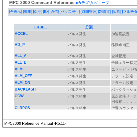
MPC-2000 Command Reference
■カテゴリ
□グループ
[全表示]
[編集]
[保守]
[IO]
[通信]
[パルス発生]
[時間管理]
[制御文]
[演算]
[マルチ
MPC2000 Reference Manual -R5.11-