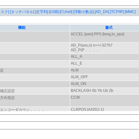
タスク]
[タッチパネル]
[文字列]
[USB]
[CUnet]
[浮動小数点]
[AD_DA]
[TCP/IP]
[MMC]