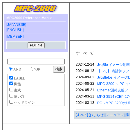
MPC2000 Reference Manual
[JAPANESE]
[ENGLISH]
[MEMBER]
すべて
AND
OR
LABEL
機能
書式
使い方
ヘッドライン
[すべて]
[おしらせ]
[マニュアル]
[