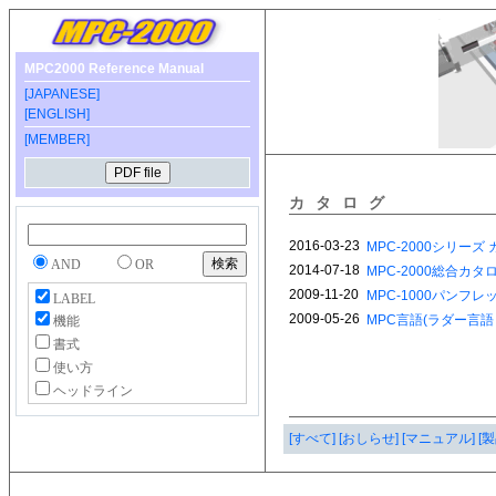
MPC2000 Reference Manual
[JAPANESE]
[ENGLISH]
[MEMBER]
カタログ
AND
OR
LABEL
機能
書式
使い方
ヘッドライン
[すべて]
[おしらせ]
[マニュアル]
[