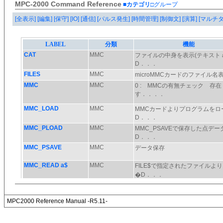
MPC-2000 Command Reference
■カテゴリ
□グループ
[全表示]
[編集]
[保守]
[IO]
[通信]
[パルス発生]
[時間管理]
[制御文]
[演算]
[マルチ
MPC2000 Reference Manual -R5.11-