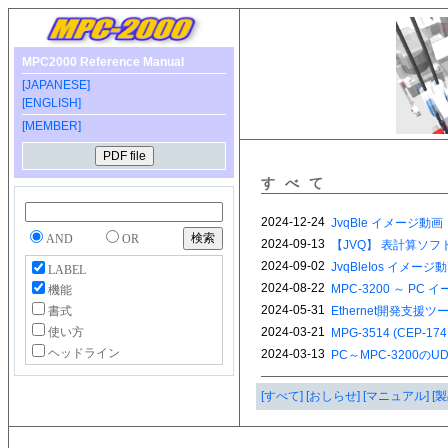
MPC2000 Reference Manual
[JAPANESE]
[ENGLISH]
[MEMBER]
すべて
AND
OR
LABEL
機能
書式
使い方
ヘッドライン
[すべて]
[おしらせ]
[マニュアル]
[