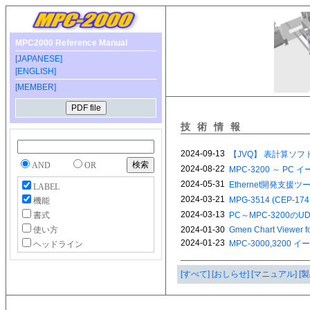
MPC2000 Reference Manual
[JAPANESE]
[ENGLISH]
[MEMBER]
技術情報
AND
OR
LABEL
機能
書式
使い方
ヘッドライン
[すべて]
[おしらせ]
[マニュアル]
[