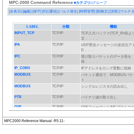
MPC-2000 Command Reference
■カテゴリ
□グループ
[全表示]
[編集]
[保守]
[IO]
[通信]
[パルス発生]
[時間管理]
[制御文]
[演算]
[マルチ
MPC2000 Reference Manual -R5.11-