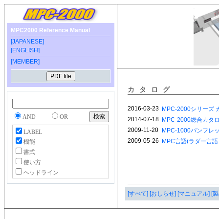
MPC2000 Reference Manual
[JAPANESE]
[ENGLISH]
[MEMBER]
カタログ
AND
OR
LABEL
機能
書式
使い方
ヘッドライン
[すべて]
[おしらせ]
[マニュアル]
[