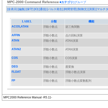
MPC-2000 Command Reference
■カテゴリ
□グループ
[全表示]
[編集]
[保守]
[IO]
[通信]
[パルス発生]
[時間管理]
[制御文]
[演算]
[マルチ
MPC2000 Reference Manual -R5.11-