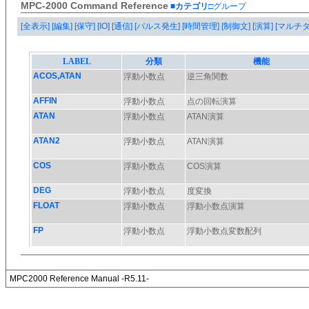
MPC-2000 Command Reference
■カテゴリ
□グループ
[全表示]
[編集]
[保守]
[IO]
[通信]
[パルス発生]
[時間管理]
[制御文]
[演算]
[マルチ
MPC2000 Reference Manual -R5.11-