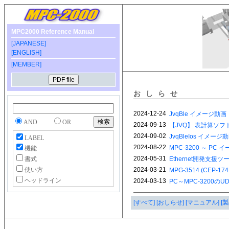
MPC2000 Reference Manual
[JAPANESE]
[ENGLISH]
[MEMBER]
おしらせ
AND
OR
LABEL
機能
書式
使い方
ヘッドライン
[すべて]
[おしらせ]
[マニュアル]
[