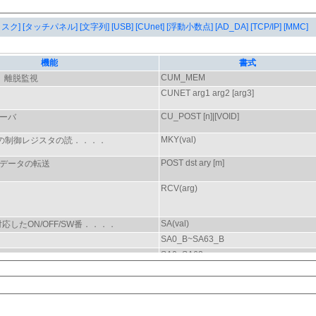
タスク]
[タッチパネル]
[文字列]
[USB]
[CUnet]
[浮動小数点]
[AD_DA]
[TCP/IP]
[MMC]