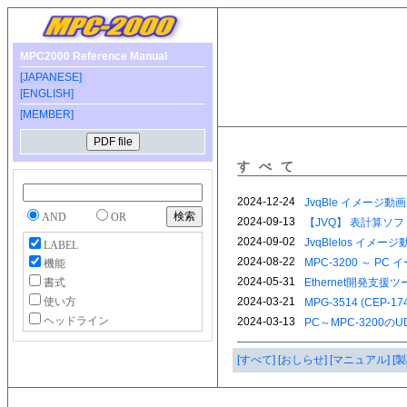
MPC2000 Reference Manual
[JAPANESE]
[ENGLISH]
[MEMBER]
すべて
AND
OR
LABEL
機能
書式
使い方
ヘッドライン
[すべて]
[おしらせ]
[マニュアル]
[