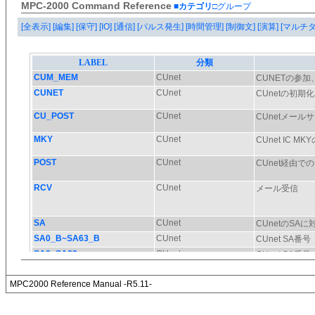
MPC-2000 Command Reference
■カテゴリ
□グループ
[全表示]
[編集]
[保守]
[IO]
[通信]
[パルス発生]
[時間管理]
[制御文]
[演算]
[マルチ
MPC2000 Reference Manual -R5.11-