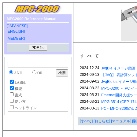
MPC2000 Reference Manual
[JAPANESE]
[ENGLISH]
[MEMBER]
すべて
AND
OR
LABEL
機能
書式
使い方
ヘッドライン
[すべて]
[おしらせ]
[マニュアル]
[