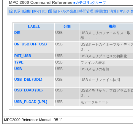
MPC-2000 Command Reference
■カテゴリ
□グループ
[全表示]
[編集]
[保守]
[IO]
[通信]
[パルス発生]
[時間管理]
[制御文]
[演算]
[マルチ
MPC2000 Reference Manual -R5.11-