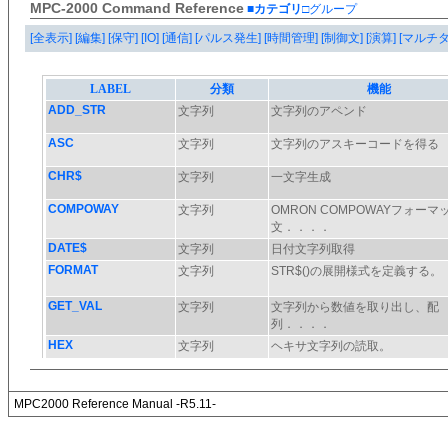
MPC-2000 Command Reference
■カテゴリ
□グループ
[全表示]
[編集]
[保守]
[IO]
[通信]
[パルス発生]
[時間管理]
[制御文]
[演算]
[マルチ
MPC2000 Reference Manual -R5.11-