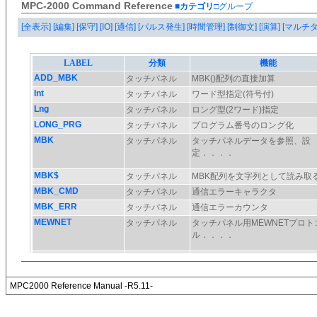
MPC-2000 Command Reference
■カテゴリ
□グループ
[全表示]
[編集]
[保守]
[IO]
[通信]
[パルス発生]
[時間管理]
[制御文]
[演算]
[マルチ
MPC2000 Reference Manual -R5.11-