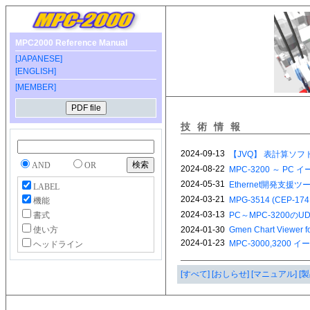
MPC2000 Reference Manual
[JAPANESE]
[ENGLISH]
[MEMBER]
技術情報
AND
OR
LABEL
機能
書式
使い方
ヘッドライン
[すべて]
[おしらせ]
[マニュアル]
[