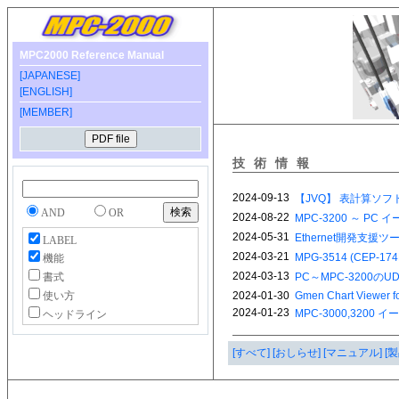
MPC2000 Reference Manual
[JAPANESE]
[ENGLISH]
[MEMBER]
技術情報
AND
OR
LABEL
機能
書式
使い方
ヘッドライン
[すべて]
[おしらせ]
[マニュアル]
[