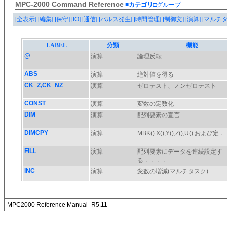
MPC-2000 Command Reference
■カテゴリ
□グループ
[全表示]
[編集]
[保守]
[IO]
[通信]
[パルス発生]
[時間管理]
[制御文]
[演算]
[マルチ
MPC2000 Reference Manual -R5.11-