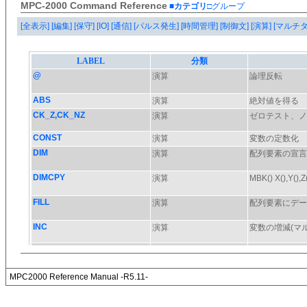
MPC-2000 Command Reference
■カテゴリ
□グループ
[全表示]
[編集]
[保守]
[IO]
[通信]
[パルス発生]
[時間管理]
[制御文]
[演算]
[マルチ
MPC2000 Reference Manual -R5.11-