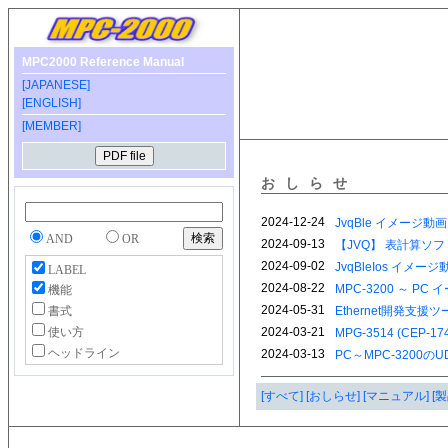
MPC2000 Reference Manual
[JAPANESE]
[ENGLISH]
[MEMBER]
おしらせ
AND
OR
LABEL
機能
書式
使い方
ヘッドライン
[すべて]
[おしらせ]
[マニュアル]
[