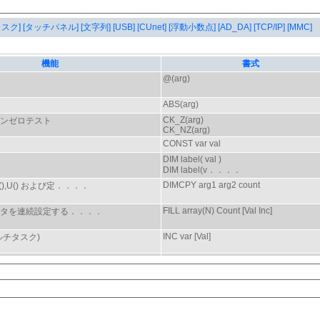
タスク]
[タッチパネル]
[文字列]
[USB]
[CUnet]
[浮動小数点]
[AD_DA]
[TCP/IP]
[MMC]