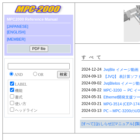
MPC2000 Reference Manual
[JAPANESE]
[ENGLISH]
[MEMBER]
すべて
AND
OR
LABEL
機能
書式
使い方
ヘッドライン
[すべて]
[おしらせ]
[マニュアル]
[