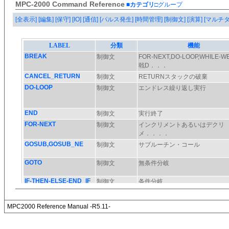
MPC-2000 Command Reference
■カテゴリ
□グループ
[全表示]
[編集]
[保守]
[IO]
[通信]
[パルス発生]
[時間管理]
[制御文]
[演算]
[マルチ
MPC2000 Reference Manual -R5.11-