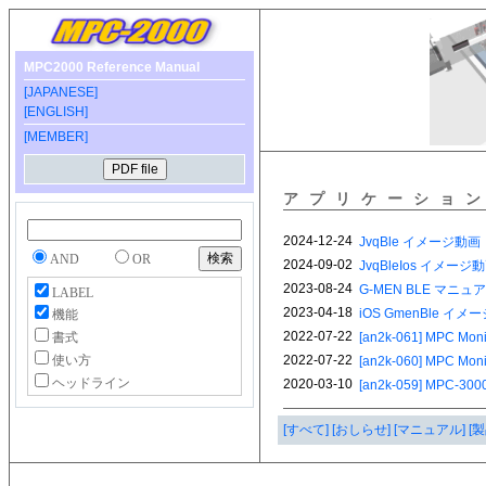
MPC2000 Reference Manual
[JAPANESE]
[ENGLISH]
[MEMBER]
アプリケーショ
AND
OR
LABEL
機能
書式
使い方
ヘッドライン
[すべて]
[おしらせ]
[マニュアル]
[