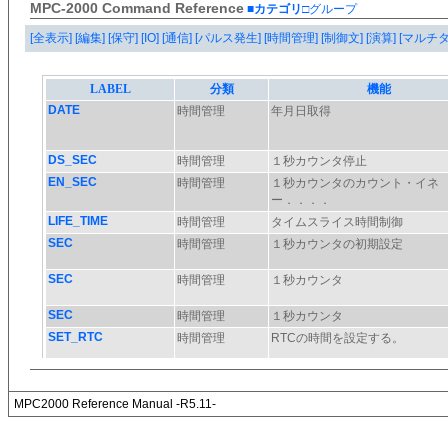
MPC-2000 Command Reference
■カテゴリ
□グループ
[全表示]
[編集]
[保守]
[IO]
[通信]
[パルス発生]
[時間管理]
[制御文]
[演算]
[マルチ
MPC2000 Reference Manual -R5.11-