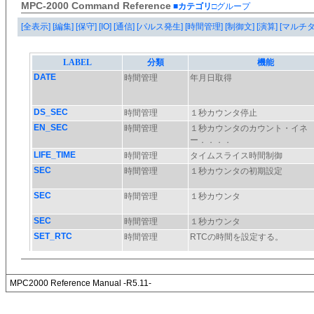
MPC-2000 Command Reference
■カテゴリ
□グループ
[全表示]
[編集]
[保守]
[IO]
[通信]
[パルス発生]
[時間管理]
[制御文]
[演算]
[マルチ
MPC2000 Reference Manual -R5.11-