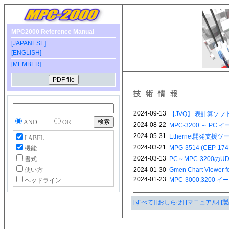
MPC2000 Reference Manual
[JAPANESE]
[ENGLISH]
[MEMBER]
技術情報
AND
OR
LABEL
機能
書式
使い方
ヘッドライン
[すべて]
[おしらせ]
[マニュアル]
[