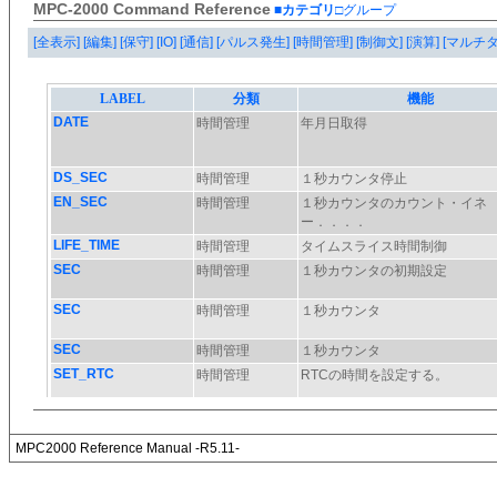
MPC-2000 Command Reference
■カテゴリ
□グループ
[全表示]
[編集]
[保守]
[IO]
[通信]
[パルス発生]
[時間管理]
[制御文]
[演算]
[マルチ
MPC2000 Reference Manual -R5.11-