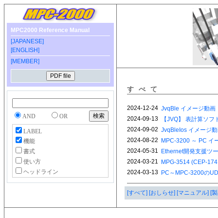
MPC2000 Reference Manual
[JAPANESE]
[ENGLISH]
[MEMBER]
すべて
AND
OR
LABEL
機能
書式
使い方
ヘッドライン
[すべて]
[おしらせ]
[マニュアル]
[