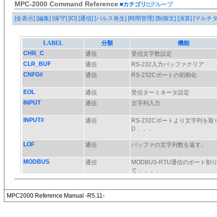
MPC-2000 Command Reference
■カテゴリ
□グループ
[全表示]
[編集]
[保守]
[IO]
[通信]
[パルス発生]
[時間管理]
[制御文]
[演算]
[マルチ
MPC2000 Reference Manual -R5.11-