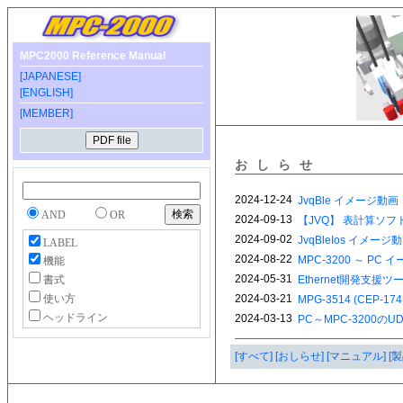
MPC2000 Reference Manual
[JAPANESE]
[ENGLISH]
[MEMBER]
おしらせ
AND
OR
LABEL
機能
書式
使い方
ヘッドライン
[すべて]
[おしらせ]
[マニュアル]
[