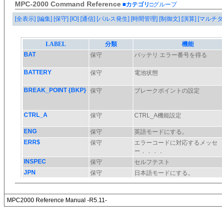
MPC-2000 Command Reference
■カテゴリ
□グループ
[全表示]
[編集]
[保守]
[IO]
[通信]
[パルス発生]
[時間管理]
[制御文]
[演算]
[マルチ
MPC2000 Reference Manual -R5.11-