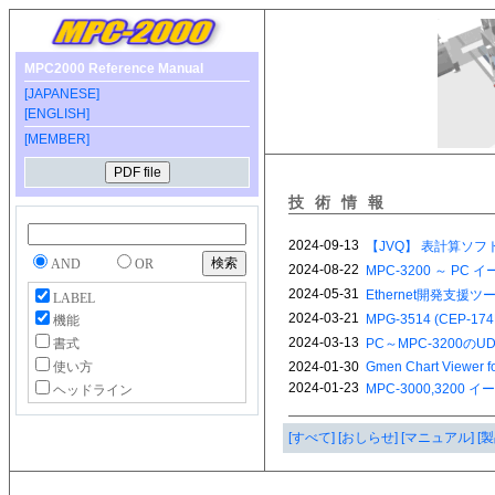
MPC2000 Reference Manual
[JAPANESE]
[ENGLISH]
[MEMBER]
技術情報
AND
OR
LABEL
機能
書式
使い方
ヘッドライン
[すべて]
[おしらせ]
[マニュアル]
[