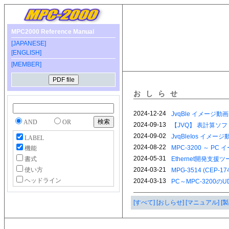
MPC2000 Reference Manual
[JAPANESE]
[ENGLISH]
[MEMBER]
おしらせ
AND
OR
LABEL
機能
書式
使い方
ヘッドライン
[すべて]
[おしらせ]
[マニュアル]
[