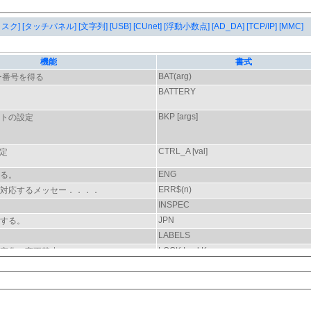
タスク]
[タッチパネル]
[文字列]
[USB]
[CUnet]
[浮動小数点]
[AD_DA]
[TCP/IP]
[MMC]