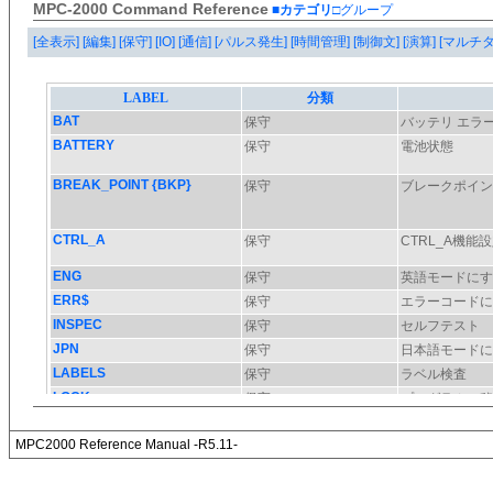
MPC-2000 Command Reference
■カテゴリ
□グループ
[全表示]
[編集]
[保守]
[IO]
[通信]
[パルス発生]
[時間管理]
[制御文]
[演算]
[マルチ
MPC2000 Reference Manual -R5.11-