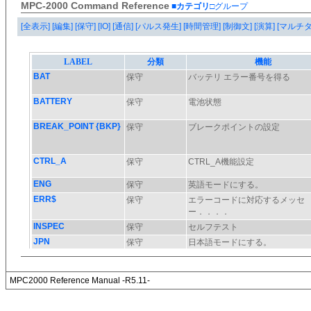
MPC-2000 Command Reference
■カテゴリ
□グループ
[全表示]
[編集]
[保守]
[IO]
[通信]
[パルス発生]
[時間管理]
[制御文]
[演算]
[マルチ
MPC2000 Reference Manual -R5.11-