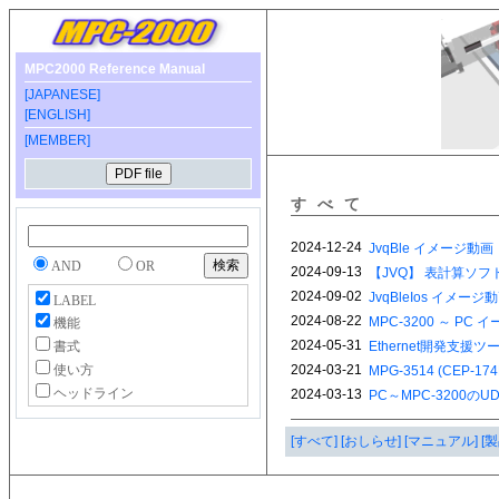
MPC2000 Reference Manual
[JAPANESE]
[ENGLISH]
[MEMBER]
すべて
AND
OR
LABEL
機能
書式
使い方
ヘッドライン
[すべて]
[おしらせ]
[マニュアル]
[