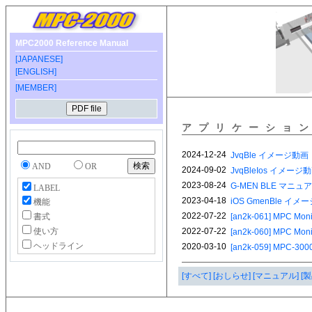
MPC2000 Reference Manual
[JAPANESE]
[ENGLISH]
[MEMBER]
アプリケーショ
AND
OR
LABEL
機能
書式
使い方
ヘッドライン
[すべて]
[おしらせ]
[マニュアル]
[