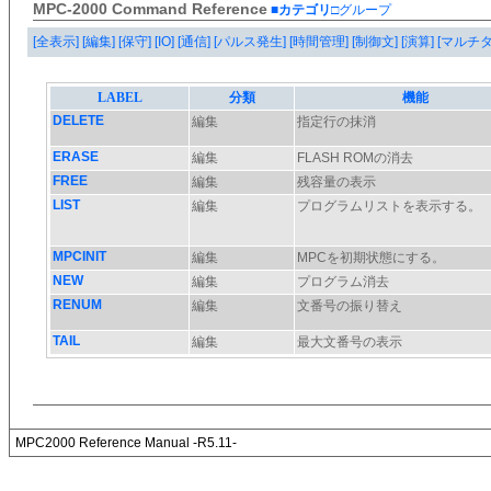
MPC-2000 Command Reference
■カテゴリ
□グループ
[全表示]
[編集]
[保守]
[IO]
[通信]
[パルス発生]
[時間管理]
[制御文]
[演算]
[マルチ
MPC2000 Reference Manual -R5.11-