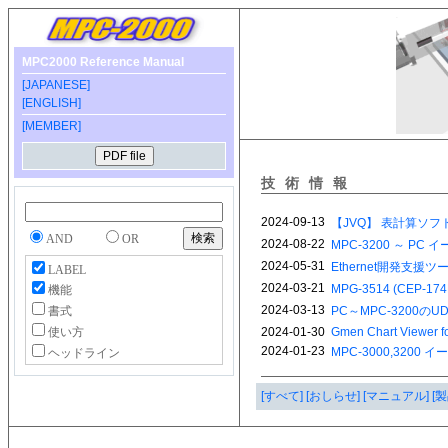
MPC2000 Reference Manual
[JAPANESE]
[ENGLISH]
[MEMBER]
技術情報
AND
OR
LABEL
機能
書式
使い方
ヘッドライン
[すべて]
[おしらせ]
[マニュアル]
[