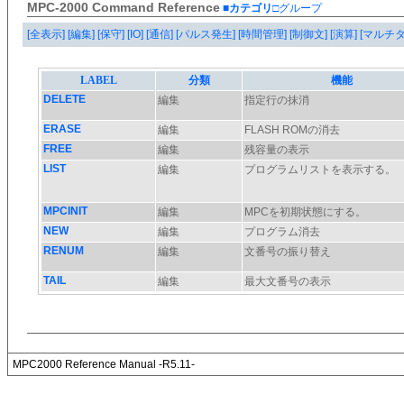
MPC-2000 Command Reference
■カテゴリ
□グループ
[全表示]
[編集]
[保守]
[IO]
[通信]
[パルス発生]
[時間管理]
[制御文]
[演算]
[マルチ
MPC2000 Reference Manual -R5.11-